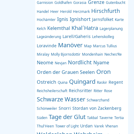
Grenze
Garnision
Goldhafen
Gorasia
Gutenbucht
Hirschfurth
Handel
Heer
Herold
Herzmark
Ignis
Ignishort
Jarnsfolket
Hochämter
Karte
Khal´Hatra
Kelemthal
Kelch
Lagerplanung
Larell/Gaheris
Lageänderung
Lehenskolleg
Manöver
Loravinde
Map
Marcus Tullius
Miralay
Molly Bjornsdottir
Mondenhain
Neches‘Re
Nordlicht
Neome
Nyame
Nevjan
Oron
Orden der Grauen Seelen
Quingard
Ostreich
Regent
Quina
Raskir
Reichsritter
Reichsheilerschaft
Ritter
Rose
Schwarze Wasser
Schwarzhand
Snorri
Stordan von Zackenberg
Schönweiler
Tage der Glut
Süden
Takbal
Taverne
Tertia
Urdan
Thul'Heen
Tower of Light
Varek
Vhenan