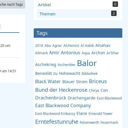
Artikel
0
che nach Tags
Themen
2
t
Tags
Alsahav
020 um
2018
Abu
Agnar
Alchemist
Al Habib
Amir
Antonius
Archon
Altmark
Aqua
Ar‘Dhar
Balor
Aschekrieg
Ascheritter
9 um 14:51
Benedikt zu Hohewacht
Bibliothek
Briceus
Black Water
Blauer Strom
Bund der Heckenrose
Con
Chirya
Drachenbrück
Drachengarde
East Blackwood
East Blackwood Company
Elane
East Blackwood Embassy
Emerald Tower
Erntefestunruhe
Felsenwerth
Feuermark