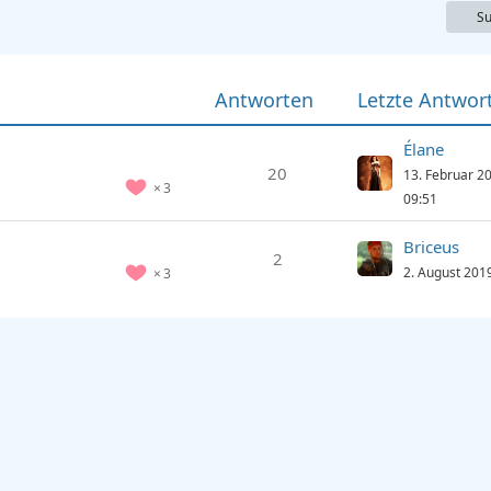
Su
Antworten
Letzte Antwor
Élane
20
13. Februar 2
3
09:51
Briceus
2
2. August 201
3