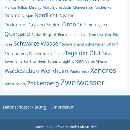
Marcus Tullius
Miralay
Molly Bjornsdottir
Mondenhain
Neches‘Re
Nordlicht
Neome
Nyame
Nevjan
Oron
Orden der Grauen Seelen
Ostreich
Quina
Quingard
Regent
Reichsritter
Raskir
Reichsheilerschaft
Ritter
Schwarze Wasser
Snorri
Rose
Schwarzhand
Schönweiler
Tage der Glut
Stordan von Zackenberg
Süden
Takbal
Urdan
Taverne
Tertia
Thul'Heen
Tower of Light
Varek
Vhenan
Xandros
Waldesleben
Wehrheim
Winterreise
Zweiwasser
Zackenberg
Yerma Askira
Datenschutzerklärung
Impressum
Community-Software:
WoltLab Suite™