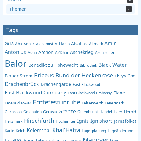
Themen
2
Tags
Amir
Alsahav
2018
Abu
Agnar
Alchemist
Al Habib
Altmark
Antonius
Archon
Aschekrieg
Aqua
Ar‘Dhar
Ascheritter
Balor
Black Water
Benedikt zu Hohewacht
Bibliothek
Briceus
Bund der Heckenrose
Blauer Strom
Con
Chirya
Drachenbrück
Drachengarde
East Blackwood
East Blackwood Company
Elane
East Blackwood Embassy
Erntefestunruhe
Emerald Tower
Felsenwerth
Feuermark
Grenze
Garnision
Goldhafen
Gorasia
Gutenbucht
Handel
Heer
Herold
Hirschfurth
Ignis
Ignishort
Jarnsfolket
Herzmark
Hochämter
Khal´Hatra
Kelemthal
Karte
Kelch
Lagerplanung
Lageänderung
Manöver
Larell/Gaheris
Loravinde
Lehenskolleg
Map